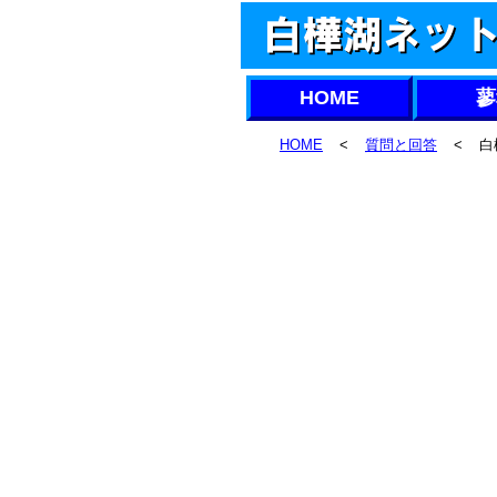
HOME
蓼
HOME
<
質問と回答
<
白