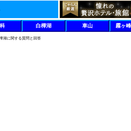
科
白樺湖
車山
霧ヶ
樺湖に関する質問と回答