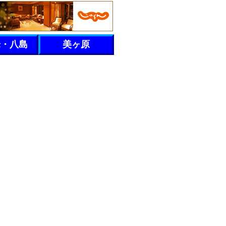
峰・八島
美ヶ原